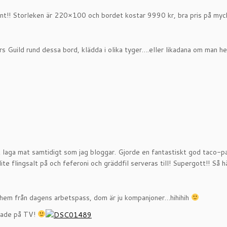
fint!! Storleken är 220×100 och bordet kostar 9990 kr, bra pris på myc
s Guild rund dessa bord, klädda i olika tyger….eller likadana om man hell
tt laga mat samtidigt som jag bloggar. Gjorde en fantastiskt god taco-pa
ite flingsalt på och feferoni och gräddfil serveras till! Supergott!! Så h
 hem från dagens arbetspass, dom är ju kompanjoner…hihihih
ttade på TV!