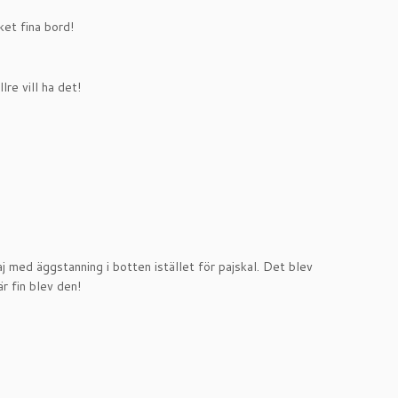
ket fina bord!
re vill ha det!
j med äggstanning i botten istället för pajskal. Det blev
är fin blev den!