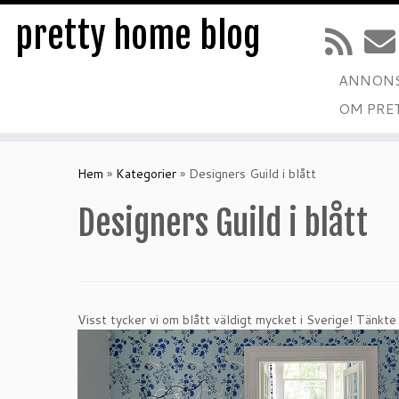
pretty home blog
ANNONS
OM PRE
Hoppa
till
Hem
»
Kategorier
»
Designers Guild i blått
innehåll
Designers Guild i blått
Visst tycker vi om blått väldigt mycket i Sverige! Tänkte j