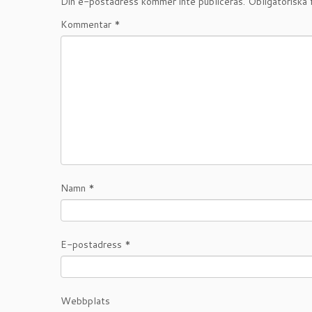
Din e-postadress kommer inte publiceras.
Obligatoriska 
Kommentar
*
Namn
*
E-postadress
*
Webbplats