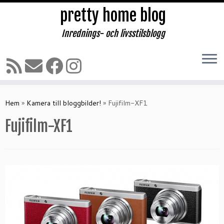
pretty home blog
Inrednings- och livsstilsblogg
Hoppa
till
Hem
»
Kamera till bloggbilder!
»
Fujifilm-XF1
innehåll
Fujifilm-XF1