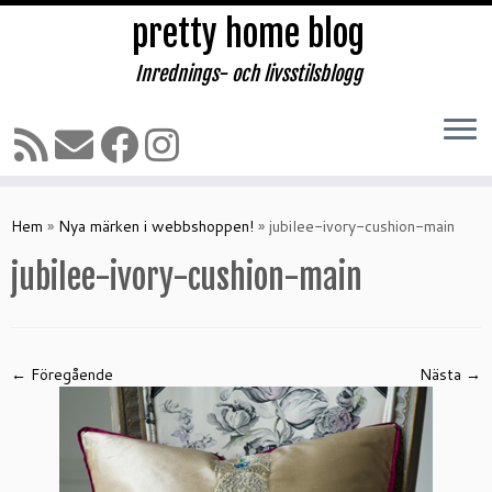
pretty home blog
Inrednings- och livsstilsblogg
Hoppa
till
Hem
»
Nya märken i webbshoppen!
»
jubilee-ivory-cushion-main
innehåll
jubilee-ivory-cushion-main
← Föregående
Nästa →