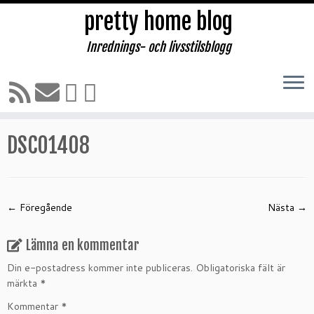
pretty home blog
Inrednings- och livsstilsblogg
Hoppa
till
Hem
»
Pernilla Wahlgren klänningar och födelsedagskalas!!
»
innehåll
DSC01408
DSC01408
← Föregående
Nästa →
Lämna en kommentar
Din e-postadress kommer inte publiceras.
Obligatoriska fält är
märkta
*
Kommentar
*