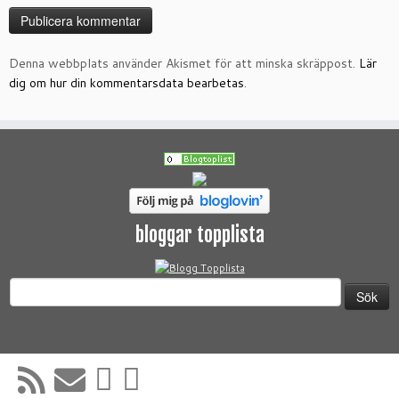
Denna webbplats använder Akismet för att minska skräppost.
Lär
dig om hur din kommentarsdata bearbetas
.
bloggar topplista
Sök
efter: