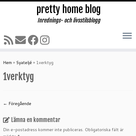
pretty home blog
Inrednings- och livsstilsblogg
Hoppa
till
Hem
»
Syateljé
»
1verktyg
innehåll
1verktyg
← Föregående
Lämna en kommentar
Din e-postadress kommer inte publiceras.
Obligatoriska fält är