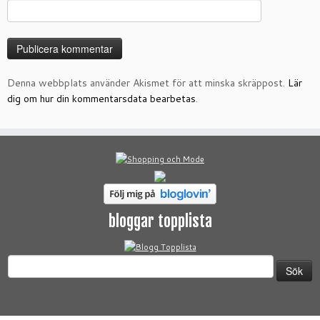
Denna webbplats använder Akismet för att minska skräppost.
Lär
dig om hur din kommentarsdata bearbetas
.
bloggar topplista
Sök
efter: