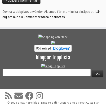
Denna webbplats använder Akismet för att minska skräppost.
Lär
dig om hur din kommentarsdata bearbetas
.
bloggar topplista
Sök
efter:
·
© 2026
pretty home blog
·
Drivs med
·
Designad med
Temat Customizr
·