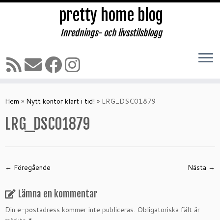
pretty home blog
Inrednings- och livsstilsblogg
Hoppa
till
Hem
»
Nytt kontor klart i tid!
»
LRG_DSC01879
innehåll
LRG_DSC01879
← Föregående
Nästa →
Lämna en kommentar
Din e-postadress kommer inte publiceras.
Obligatoriska fält är