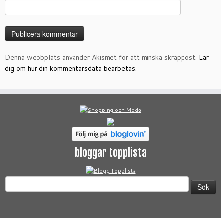
Denna webbplats använder Akismet för att minska skräppost.
Lär
dig om hur din kommentarsdata bearbetas
.
bloggar topplista
Sök
efter: