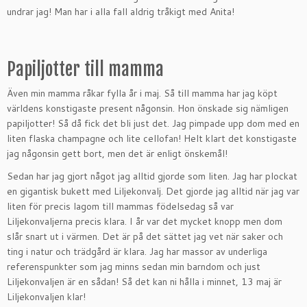
undrar jag! Man har i alla fall aldrig tråkigt med Anita!
Papiljotter till mamma
Även min mamma råkar fylla år i maj. Så till mamma har jag köpt
världens konstigaste present någonsin. Hon önskade sig nämligen
papiljotter! Så då fick det bli just det. Jag pimpade upp dom med en
liten flaska champagne och lite cellofan! Helt klart det konstigaste
jag någonsin gett bort, men det är enligt önskemål!
Sedan har jag gjort något jag alltid gjorde som liten. Jag har plockat
en gigantisk bukett med Liljekonvalj. Det gjorde jag alltid när jag var
liten för precis lagom till mammas födelsedag så var
Liljekonvaljerna precis klara. I år var det mycket knopp men dom
slår snart ut i värmen. Det är på det sättet jag vet när saker och
ting i natur och trädgård är klara. Jag har massor av underliga
referenspunkter som jag minns sedan min barndom och just
Liljekonvaljen är en sådan! Så det kan ni hålla i minnet, 13 maj är
Liljekonvaljen klar!