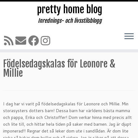
pretty home blog
Inrednings- och livsstilsblogg
Hoppa
till
Hem
»
INREDNING & DESIGN
»
Födelsedagskalas för Leonore &
innehåll
Millie
Födelsedagskalas för Leonore &
Millie
I dag har vi varit på födelsedagskalas för Leonore och Millie. Min
storasysters dotters barn! Dessa barn har världens bästa mamma
och pappa, Erika och Christoffer! Dom verkar hinna med precis allt
och lite till, och hittar hela tiden på saker med barnen. Jag är djupt
imponerad!! Regnar det så leker dom ute i sandlådan. Är dom lite
sjuka så bakar dom bullar och så vidare. Jag är säker på att dessa