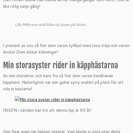
lika rolig varje gång!
Lilla Mille som skall blåsa ut ljusen på tårtan
I present av oss så fick dom varsin tyllkjol med rosa tröja och varsin
docka! Dom älskar klänningar!
Min storasyster rider in käpphästarna
Av min storebror och hans fru så fick dom varsin bedårande
käpphäst. Naturligtvis var min galna syrra snabbt på plats för att
rida in hästarna!
INGEN i världen kan tro att denna tjej är 60 år!
Hon fixar även när hästen stegrar. Vad skulle vi göra utan Anita