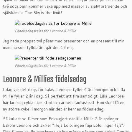
två söta barn kommer växa upp med massor av självförtroende och
självkänsla. The Sky is the limit!
Födelsedagskalas för Leonore & Millie
Jag hade preppat två påsar med presenter och en present till min
mamma som fyllde år i går den 13 maj.
Födelsedagskalas för Leonore & Millie
Leonore & Millies födelsedag
I dag var det dags för kalas. Leonore fyller 4 år i morgon och Lilla
Millie fyller 2 år i dag. Så perfekt att fira samtidigt. Lilla Leonore
har lärt sig cykla utan stöd och är helt fantastiskt. Hon skall få en
ny större cykel i morgon när det är hennes födesledag.
Så kul att se filmer som Erika gjort där lilla Millie 2 år springer
bakom Leonore och skiker ”Heja Lolo, ingen faja Lolo, ingen faja”.
Den filmen skulle man kunna se hur många gånger som helst! Den är