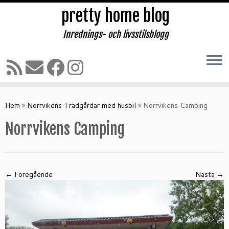
pretty home blog
Inrednings- och livsstilsblogg
Hoppa
till
Hem
»
Norrvikens Trädgårdar med husbil
»
Norrvikens Camping
innehåll
Norrvikens Camping
← Föregående
Nästa →