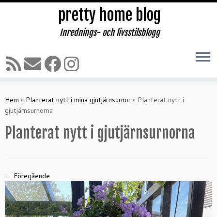
pretty home blog
Inrednings- och livsstilsblogg
Hoppa
till
Hem
»
Planterat nytt i mina gjutjärnsurnor
»
Planterat nytt i
innehåll
gjutjärnsurnorna
Planterat nytt i gjutjärnsurnorna
← Föregående