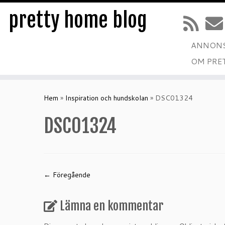
pretty home blog
ANNONS
OM PRE
Hoppa
till
Hem
»
Inspiration och hundskolan
»
DSC01324
innehåll
DSC01324
← Föregående
Lämna en kommentar