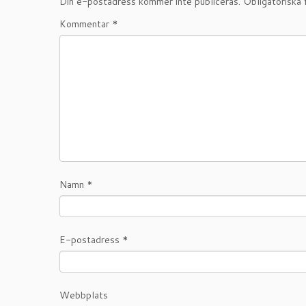
Din e-postadress kommer inte publiceras.
Obligatoriska 
Kommentar
*
Namn
*
E-postadress
*
Webbplats