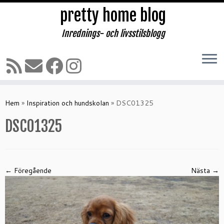
pretty home blog
Inrednings- och livsstilsblogg
Hoppa
till
Hem
»
Inspiration och hundskolan
»
DSC01325
innehåll
DSC01325
← Föregående
Nästa →