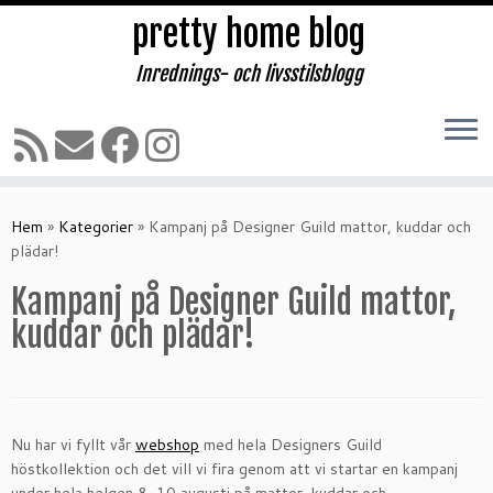
pretty home blog
Inrednings- och livsstilsblogg
Hoppa
till
Hem
»
Kategorier
»
Kampanj på Designer Guild mattor, kuddar och
innehåll
plädar!
Kampanj på Designer Guild mattor,
kuddar och plädar!
Nu har vi fyllt vår
webshop
med hela Designers Guild
höstkollektion och det vill vi fira genom att vi startar en kampanj