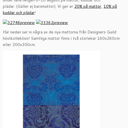
under hela helgen 8-10 augusti på mattor, kuddar och
plädar. (Gäller ej barnmattor). Vi ger er
20% på mattor
,
10% på
kuddar och plädar
!
Här nedan ser ni några av de nya mattorna från Designers Guild
höstkollektion! Samtliga mattor finns i två storlekar 160x260cm
eller 200x300cm.