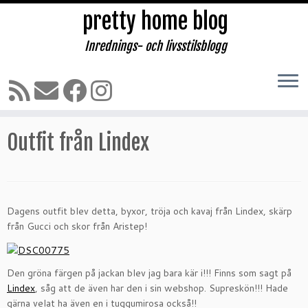
pretty home blog
Inrednings- och livsstilsblogg
Hoppa
till
Hem
»
MODE, SKÖNHET & SHOPPING
»
Kläder & väskor
»
innehåll
Outfit från Lindex
Outfit från Lindex
Dagens outfit blev detta, byxor, tröja och kavaj från Lindex, skärp
från Gucci och skor från Aristep!
Den gröna färgen på jackan blev jag bara kär i!!! Finns som sagt på
Lindex
, såg att de även har den i sin webshop. Supreskön!!! Hade
gärna velat ha även en i tuggumirosa också!!