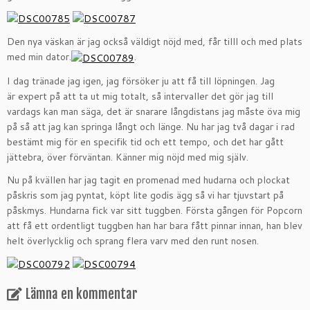
Den nya väskan är jag också väldigt nöjd med, får tilll och med plats
med min dator.
.
I dag tränade jag igen, jag försöker ju att få till löpningen. Jag
är expert på att ta ut mig totalt, så intervaller det gör jag till
vardags kan man säga, det är snarare långdistans jag måste öva mig
på så att jag kan springa långt och länge. Nu har jag två dagar i rad
bestämt mig för en specifik tid och ett tempo, och det har gått
jättebra, över förväntan. Känner mig nöjd med mig själv.
Nu på kvällen har jag tagit en promenad med hudarna och plockat
påskris som jag pyntat, köpt lite godis ägg så vi har tjuvstart på
påskmys. Hundarna fick var sitt tuggben. Första gången för Popcorn
att få ett ordentligt tuggben han har bara fått pinnar innan, han blev
helt överlycklig och sprang flera varv med den runt nosen.
Lämna en kommentar