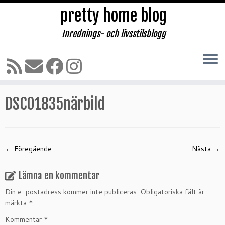
pretty home blog
Inrednings- och livsstilsblogg
Hoppa
till
Hem
»
Bilder på mig i Pernilla Wahlgren klänningar
»
innehåll
DSC01835närbild
DSC01835närbild
← Föregående
Nästa →
Lämna en kommentar
Din e-postadress kommer inte publiceras.
Obligatoriska fält är
märkta
*
Kommentar
*