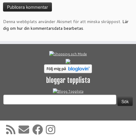
Denna webbplats använder Akismet för att minska skräppost.
Lär
dig om hur din kommentarsdata bearbetas
.
bloggar topplista
Sök
efter: