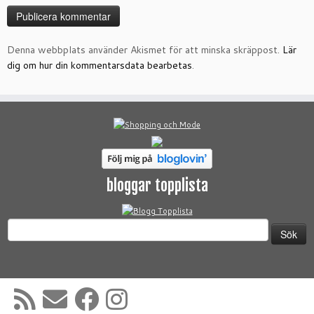
Denna webbplats använder Akismet för att minska skräppost.
Lär
dig om hur din kommentarsdata bearbetas
.
bloggar topplista
Sök
efter: