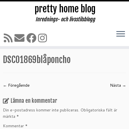
pretty home blog
Inrednings- och livsstilsblogg
Hoppa
till
Hem
»
Bilder på mig i Pernilla Wahlgren klänningar
»
innehåll
DSC01869blåponcho
DSC01869blåponcho
← Föregående
Nästa →
Lämna en kommentar
Din e-postadress kommer inte publiceras.
Obligatoriska fält är
märkta
*
Kommentar
*