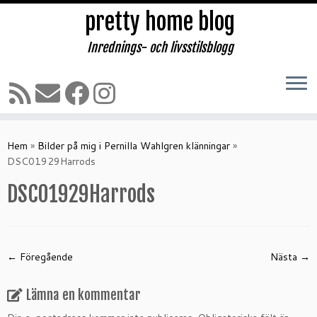
pretty home blog
Inrednings- och livsstilsblogg
Hoppa
till
Hem
»
Bilder på mig i Pernilla Wahlgren klänningar
»
innehåll
DSC01929Harrods
DSC01929Harrods
← Föregående
Nästa →
Lämna en kommentar