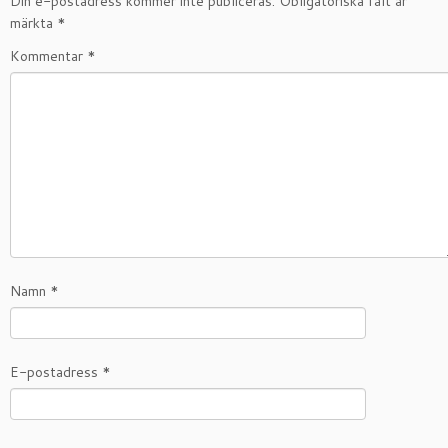
Din e-postadress kommer inte publiceras.
Obligatoriska fält är
märkta
*
Kommentar
*
Namn
*
E-postadress
*