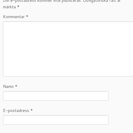
Din e-postadress kommer inte publiceras.
Obligatoriska fält är
märkta
*
Kommentar
*
Namn
*
E-postadress
*