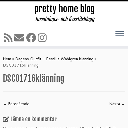
pretty home blog
Inrednings- och livsstilsblogg
Hoppa
till
Hem
»
Dagens Outfit – Pernilla Wahlgren klänning
»
innehåll
DSC01716klänning
DSC01716klänning
← Föregående
Nästa →
Lämna en kommentar