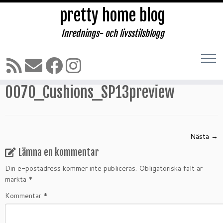
pretty home blog
Inrednings- och livsstilsblogg
Hoppa
till
Hem
»
Tandvärk!!
»
0070_Cushions_SP13preview
innehåll
0070_Cushions_SP13preview
Nästa →
Lämna en kommentar
Din e-postadress kommer inte publiceras.
Obligatoriska fält är
märkta
*
Kommentar
*