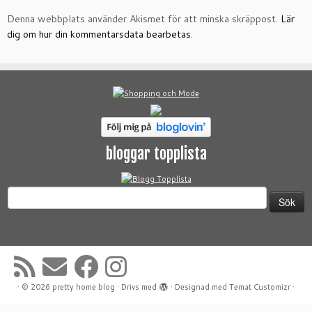
Denna webbplats använder Akismet för att minska skräppost.
Lär
dig om hur din kommentarsdata bearbetas
.
bloggar topplista
Sök
efter:
·
© 2026
pretty home blog
·
Drivs med
·
Designad med
Temat Customizr
·