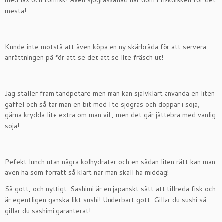
med lax och tonfisk! Även sjögrässallad har dom i fiskdisken för det
mesta!
Kunde inte motstå att även köpa en ny skärbräda för att servera
anrättningen på för att se det att se lite fräsch ut!
Jag ställer fram tandpetare men man kan självklart använda en liten
gaffel och så tar man en bit med lite sjögräs och doppar i soja,
gärna krydda lite extra om man vill, men det går jättebra med vanlig
soja!
Pefekt lunch utan några kolhydrater och en sådan liten rätt kan man
även ha som förrätt så klart när man skall ha middag!
Så gott, och nyttigt. Sashimi är en japanskt sätt att tillreda fisk och
är egentligen ganska likt sushi! Underbart gott. Gillar du sushi så
gillar du sashimi garanterat!