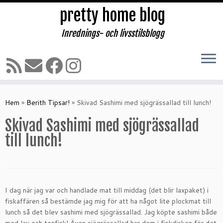
pretty home blog
Inrednings- och livsstilsblogg
Hoppa
till
Hem
»
Berith Tipsar!
»
Skivad Sashimi med sjögrässallad till lunch!
innehåll
Skivad Sashimi med sjögrässallad
till lunch!
I dag när jag var och handlade mat till middag (det blir laxpaket) i
fiskaffären så bestämde jag mig för att ha något lite plockmat till
lunch så det blev sashimi med sjögrässallad. Jag köpte sashimi både