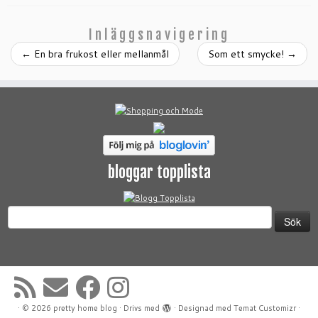
Inläggsnavigering
←
En bra frukost eller mellanmål
Som ett smycke!
→
bloggar topplista
Sök
efter:
·
© 2026
pretty home blog
·
Drivs med
·
Designad med
Temat Customizr
·