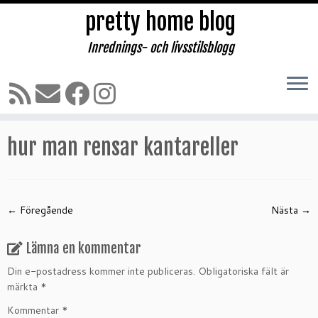
pretty home blog
Inrednings- och livsstilsblogg
Hoppa
till
Hem
»
Bästa sättet att rensa kantareller!
»
hur man rensar
innehåll
kantareller
hur man rensar kantareller
← Föregående
Nästa →
Lämna en kommentar
Din e-postadress kommer inte publiceras.
Obligatoriska fält är
märkta
*
Kommentar
*