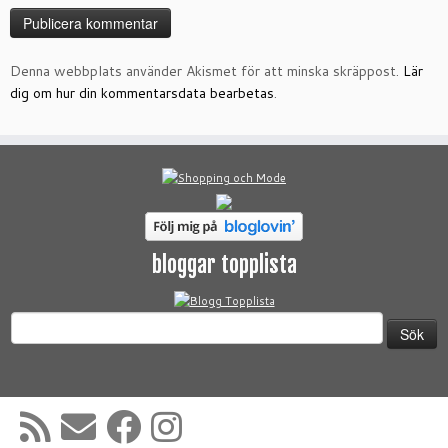
Denna webbplats använder Akismet för att minska skräppost.
Lär
dig om hur din kommentarsdata bearbetas
.
bloggar topplista
Sök
efter: