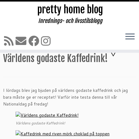
pretty home blog
Inrednings- och livsstilsblogg
Hoppa
till
Hem
»
RECEPT
»
Drinkar
»
Världens godaste Kaffedrink!
innehåll
2 kommentarer
Världens godaste Kaffedrink!
I lördags blev jag bjuden på världens godaste kaffedrink och jag
bara måste ge er receptet! Varför inte testa denna till vår
Nationaldag på fredag!
Världens godaste Kaffedrink!