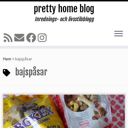
pretty home blog
Inrednings- och livsstilsblogg
Hoppa
till
Hem
»
bajspåsar
innehåll
bajspåsar