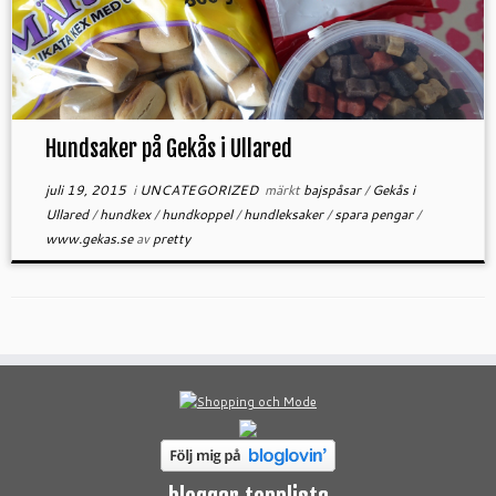
Hundsaker på Gekås i Ullared
juli 19, 2015
i
UNCATEGORIZED
märkt
bajspåsar
/
Gekås i
Ullared
/
hundkex
/
hundkoppel
/
hundleksaker
/
spara pengar
/
www.gekas.se
av
pretty