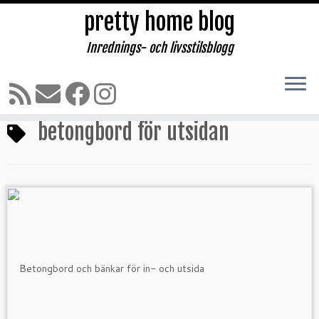
pretty home blog
Inrednings- och livsstilsblogg
Hoppa
till
Hem
»
betongbord för utsidan
innehåll
betongbord för utsidan