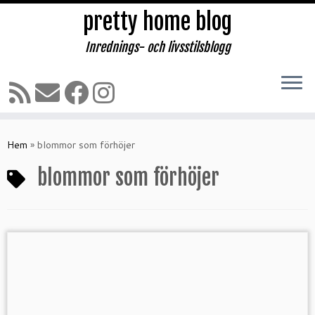
pretty home blog
Inrednings- och livsstilsblogg
Hoppa
till
Hem
»
blommor som förhöjer
innehåll
blommor som förhöjer