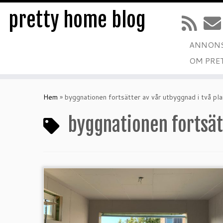
pretty home blog
ANNONS
OM PRE
Hoppa
till
Hem
»
byggnationen fortsätter av vår utbyggnad i två pla
innehåll
byggnationen fortsät