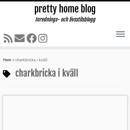
pretty home blog
Inrednings- och livsstilsblogg
Hoppa
till
Hem
»
charkbricka i kväll
innehåll
charkbricka i kväll