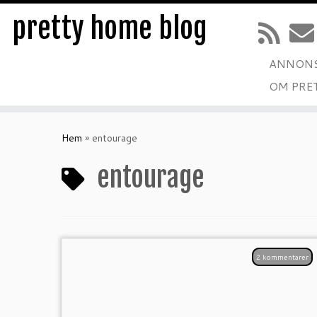
pretty home blog
ANNONS
OM PRE
Hoppa
till
Hem
»
entourage
innehåll
entourage
2 kommentarer