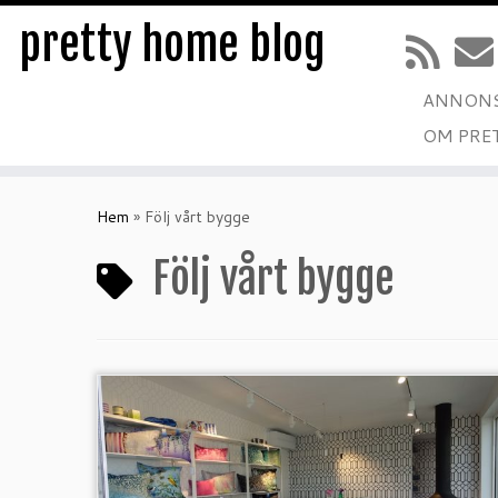
pretty home blog
ANNONS
OM PRE
Hoppa
till
Hem
»
Följ vårt bygge
innehåll
Följ vårt bygge