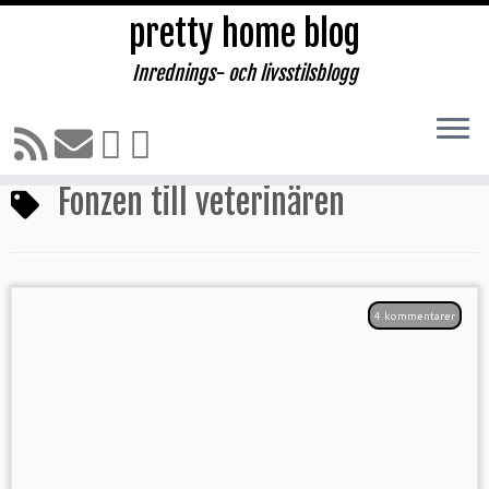
pretty home blog
Inrednings- och livsstilsblogg
Hoppa
till
Hem
»
Fonzen till veterinären
innehåll
Fonzen till veterinären
4 kommentarer