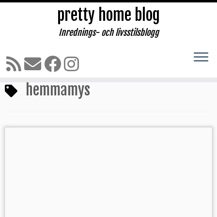
pretty home blog
Inrednings- och livsstilsblogg
Hoppa
till
Hem
»
hemmamys
innehåll
hemmamys