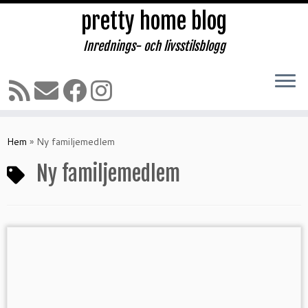
pretty home blog
Inrednings- och livsstilsblogg
Hoppa
till
Hem
»
Ny familjemedlem
innehåll
Ny familjemedlem