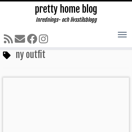
pretty home blog
Inrednings- och livsstilsblogg
Hoppa
till
Hem
»
ny outfit
innehåll
ny outfit