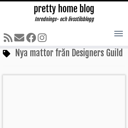
pretty home blog
Inrednings- och livsstilsblogg
Hoppa
till
Hem
»
Nya mattor från Designers Guild
innehåll
Nya mattor från Designers Guild