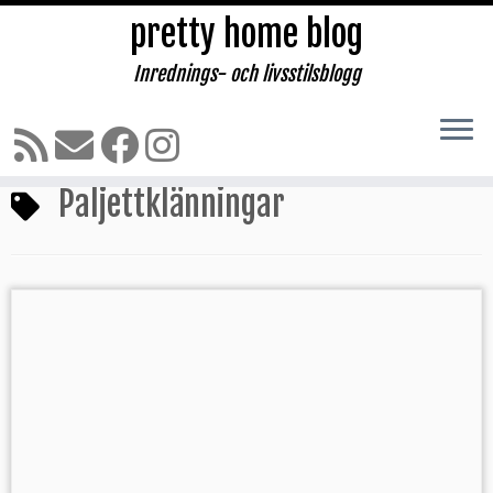
pretty home blog
Inrednings- och livsstilsblogg
Hoppa
till
Hem
»
Paljettklänningar
innehåll
Paljettklänningar