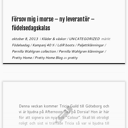
Försov mig i morse – ny leverantör –
födelsedagskalas
oktober 8, 2013
i
Kläder & väskor
/
UNCATEGORIZED
märkt
Födelsedag
/
Kampanj 40 %
/
LdiR boots
/
Paljettklänningar
/
Pernilla Wahlgren collection
/
Pernilla Wahlgren klänningar
/
Pretty Home
/
Pretty Home Blog
av
pretty
Denna veckan kommer Tricia Guild till Göteborg och
vi är bjudna på Afternoon Tea på Dorsia! Hon är här
för att signera sin nya bok ”Colour”. Skall bli otroligt
roligt och sist vi träffade Tricia så var vi bjudna till