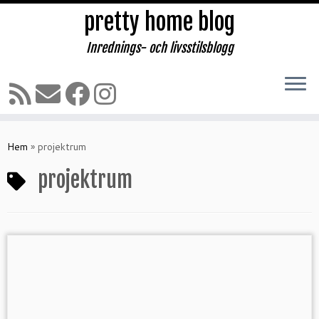
pretty home blog
Inrednings- och livsstilsblogg
Hoppa
till
Hem
»
projektrum
innehåll
projektrum