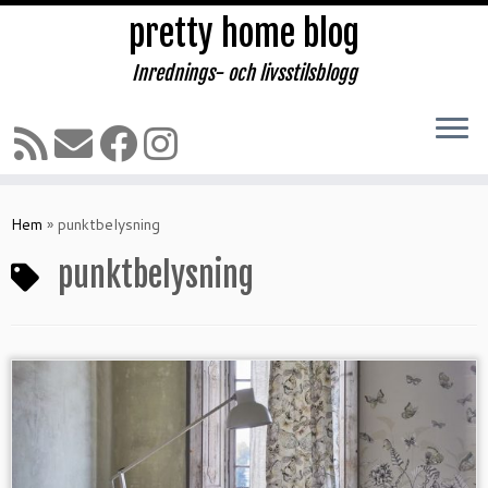
pretty home blog
Inrednings- och livsstilsblogg
Hoppa
till
Hem
»
punktbelysning
innehåll
punktbelysning