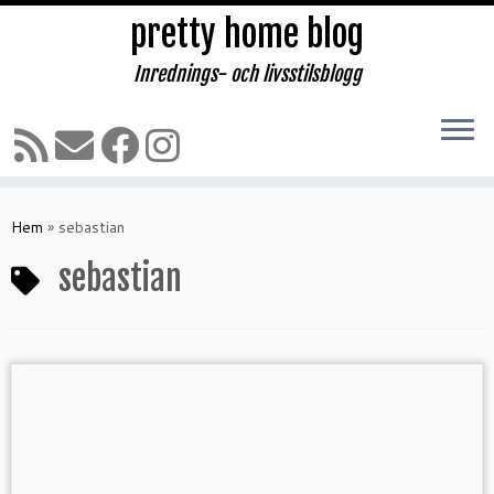
pretty home blog
Inrednings- och livsstilsblogg
Hoppa
till
Hem
»
sebastian
innehåll
sebastian