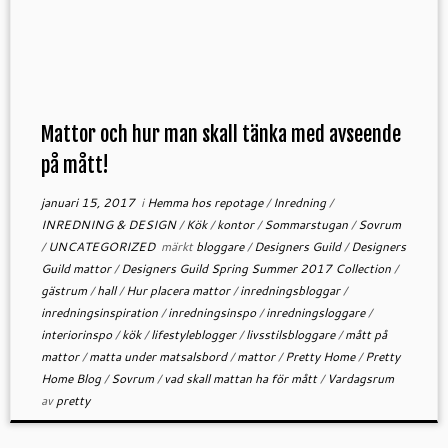
Mattor och hur man skall tänka med avseende
på mått!
januari 15, 2017
i
Hemma hos repotage
/
Inredning
/
INREDNING & DESIGN
/
Kök
/
kontor
/
Sommarstugan
/
Sovrum
/
UNCATEGORIZED
märkt
bloggare
/
Designers Guild
/
Designers
Guild mattor
/
Designers Guild Spring Summer 2017 Collection
/
gästrum
/
hall
/
Hur placera mattor
/
inredningsbloggar
/
inredningsinspiration
/
inredningsinspo
/
inredningsloggare
/
interiorinspo
/
kök
/
lifestyleblogger
/
livsstilsbloggare
/
mått på
mattor
/
matta under matsalsbord
/
mattor
/
Pretty Home
/
Pretty
Home Blog
/
Sovrum
/
vad skall mattan ha för mått
/
Vardagsrum
av
pretty