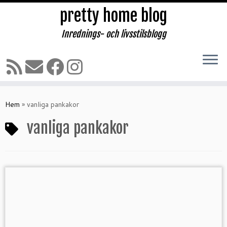
pretty home blog
Inrednings- och livsstilsblogg
Hoppa
till
Hem
»
vanliga pankakor
innehåll
vanliga pankakor