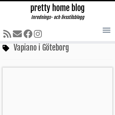
pretty home blog
Inrednings- och livsstilsblogg
Hoppa
till
Hem
»
Vapiano i Göteborg
innehåll
Vapiano i Göteborg