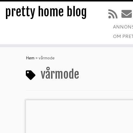
pretty home blog
ANNONS
OM PRE
Hoppa
till
Hem
»
vårmode
innehåll
vårmode