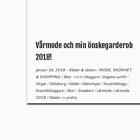
Vårmode och min önskegarderob
2018!
januari 16, 2018
i
Kläder & väskor
/
MODE, SKÖNHET
& SHOPPING
/
Skor
märkt
bloggare
/
Dagens outfit
/
färger
/
Göteborg
/
kläder
/
klänningar
/
livsstilsblogg
/
livsstilsbloggare
/
Skor
/
Sneakers
/
vårmode
/
vårmode
2018
/
Väskor
av
pretty