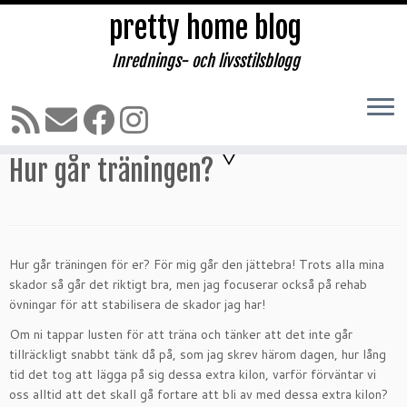
pretty home blog
Inrednings- och livsstilsblogg
Hoppa
till
Hem
»
TRÄNING
»
Hur går träningen?
innehåll
1 kommentar
Hur går träningen?
Hur går träningen för er? För mig går den jättebra! Trots alla mina
skador så går det riktigt bra, men jag focuserar också på rehab
övningar för att stabilisera de skador jag har!
Om ni tappar lusten för att träna och tänker att det inte går
tillräckligt snabbt tänk då på, som jag skrev härom dagen, hur lång
tid det tog att lägga på sig dessa extra kilon, varför förväntar vi
oss alltid att det skall gå fortare att bli av med dessa extra kilon?