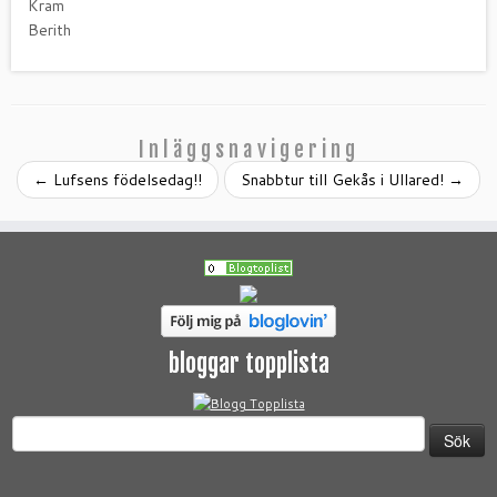
Kram
Berith
Inläggsnavigering
←
Lufsens födelsedag!!
Snabbtur till Gekås i Ullared!
→
bloggar topplista
Sök
efter: