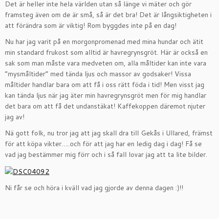
Det är heller inte hela världen utan så länge vi mäter och gör
framsteg även om de är små, så är det bra! Det är långsiktigheten i
att förändra som är viktig! Rom byggdes inte på en dag!
Nu har jag varit på en morgonpromenad med mina hundar och ätit
min standard frukost som alltid är havregrynsgröt. Här är också en
sak som man måste vara medveten om, alla måltider kan inte vara
”mysmåltider” med tända ljus och massor av godsaker! Vissa
måltider handlar bara om att få i oss rätt föda i tid! Men visst jag
kan tända ljus när jag äter min havregrynsgröt men för mig handlar
det bara om att få det undanstäkat! Kaffekoppen däremot njuter
jag av!
Nä gott folk, nu tror jag att jag skall dra till Gekås i Ullared, främst
för att köpa vikter…..och för att jag har en ledig dag i dag! Få se
vad jag bestämmer mig förr och i så fall lovar jag att ta lite bilder.
Ni får se och höra i kväll vad jag gjorde av denna dagen :)!!