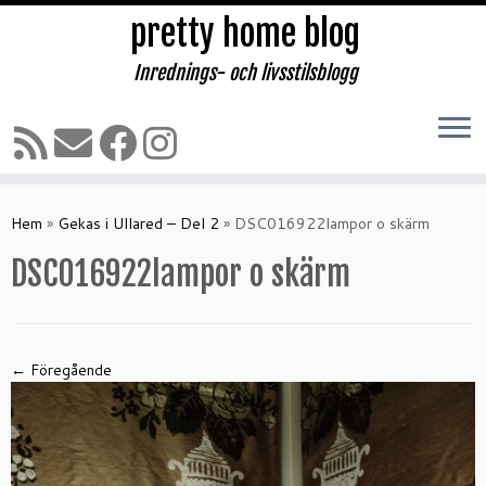
pretty home blog
Inrednings- och livsstilsblogg
Hoppa
till
Hem
»
Gekas i Ullared – Del 2
»
DSC016922lampor o skärm
innehåll
DSC016922lampor o skärm
← Föregående