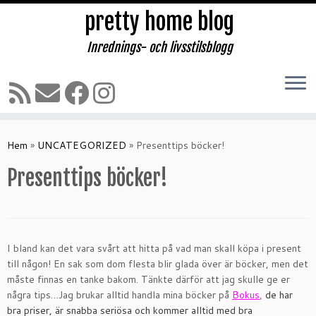
pretty home blog
Inrednings- och livsstilsblogg
Hoppa
till
Hem
»
UNCATEGORIZED
»
Presenttips böcker!
innehåll
Presenttips böcker!
I bland kan det vara svårt att hitta på vad man skall köpa i present
till någon! En sak som dom flesta blir glada över är böcker, men det
måste finnas en tanke bakom. Tänkte därför att jag skulle ge er
några tips…Jag brukar alltid handla mina böcker på
Bokus
,
de har
bra priser, är snabba seriösa och kommer alltid med bra