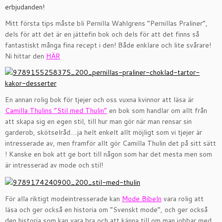
erbjudanden!
Mitt första tips måste bli Pernilla Wahlgrens ”Pernillas Praliner”,
dels för att det är en jättefin bok och dels för att det finns så
fantastiskt många fina recept i den! Både enklare och lite svårare!
Ni hittar den
HÄR
En annan rolig bok för tjejer och oss vuxna kvinnor att läsa är
Camilla Thulins ”Stil med Thulin”
en bok som handlar om allt från
att skapa sig en egen stil, till hur man gör när man rensar sin
garderob, skötselråd….ja helt enkelt allt möjligt som vi tjejer är
intresserade av, men framför allt gör Camilla Thulin det på sitt sätt
! Kanske en bok att ge bort till någon som har det mesta men som
är intresserad av mode och stil!
För alla riktigt modeintresserade kan
Mode Bibeln
vara rolig att
läsa och ger också en historia om ”Svenskt mode”, och ger också
den historia som kan vara bra och att känna till om man jobbar med