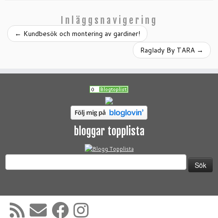
Inläggsnavigering
←
Kundbesök och montering av gardiner!
Raglady By TARA
→
bloggar topplista
Sök
efter: