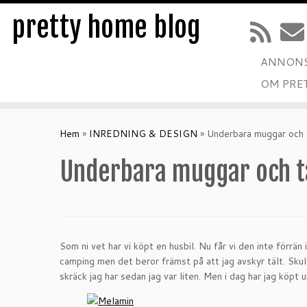
pretty home blog
ANNONS
OM PRE
Hoppa
till
Hem
»
INREDNING & DESIGN
»
Underbara muggar och t
innehåll
Underbara muggar och ta
Som ni vet har vi köpt en husbil. Nu får vi den inte förrän 
camping men det beror främst på att jag avskyr tält. Skulle 
skräck jag har sedan jag var liten. Men i dag har jag köpt 