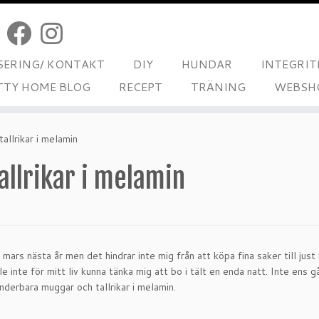
ERING/ KONTAKT
DIY
HUNDAR
INTEGRIT
TTY HOME BLOG
RECEPT
TRÄNING
WEBSH
allrikar i melamin
llrikar i melamin
i mars nästa år men det hindrar inte mig från att köpa fina saker till just 
inte för mitt liv kunna tänka mig att bo i tält en enda natt. Inte ens gå 
underbara muggar och tallrikar i melamin.