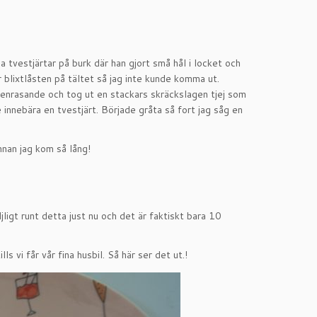
a tvestjärtar på burk där han gjort små hål i locket och
r blixtlåsten på tältet så jag inte kunde komma ut.
osenrasande och tog ut en stackars skräckslagen tjej som
innebära en tvestjärt. Började gråta så fort jag såg en
nnan jag kom så lång!
ligt runt detta just nu och det är faktiskt bara 10
s vi får vår fina husbil. Så här ser det ut.!