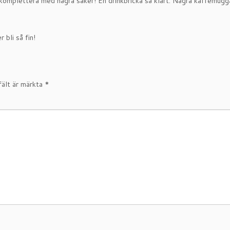
a komplettera med några saker! En drinkbricka så klart. Några kaffemugga
 bli så fin!
fält är märkta
*