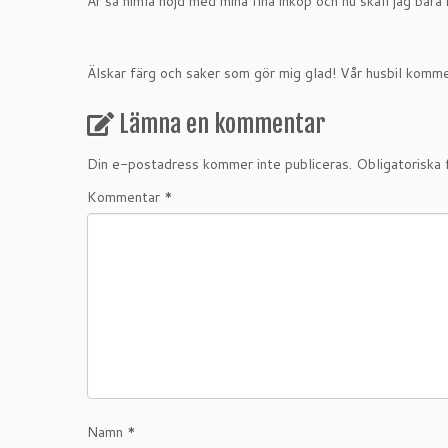
Är så himla nöjd med mina fina inköp och nu skall jag bar
Älskar färg och saker som gör mig glad! Vår husbil kommer
Lämna en kommentar
Din e-postadress kommer inte publiceras.
Obligatoriska 
Kommentar
*
Namn
*