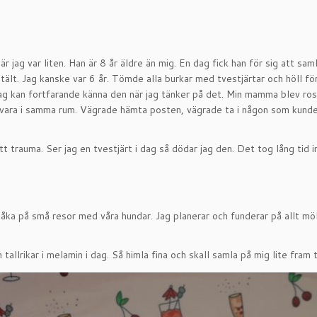
jag var liten. Han är 8 år äldre än mig. En dag fick han för sig att saml
tält. Jag kanske var 6 år. Tömde alla burkar med tvestjärtar och höll fö
 Jag kan fortfarande känna den när jag tänker på det. Min mamma blev r
 vara i samma rum. Vägrade hämta posten, vägrade ta i någon som kunde 
 trauma. Ser jag en tvestjärt i dag så dödar jag den. Det tog lång tid i
åka på små resor med våra hundar. Jag planerar och funderar på allt mölj
lrikar i melamin i dag. Så himla fina och skall samla på mig lite fram till