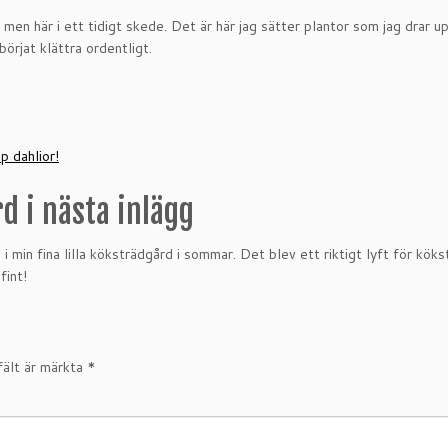
 men här i ett tidigt skede. Det är här jag sätter plantor som jag drar 
rjat klättra ordentligt.
d i nästa inlägg
rus i min fina lilla köksträdgård i sommar. Det blev ett riktigt lyft för k
fint!
fält är märkta
*