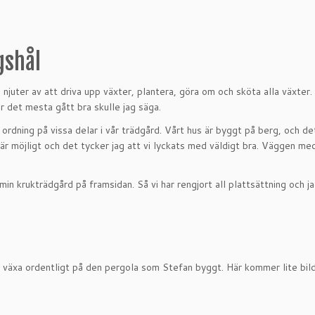
gshål
 njuter av att driva upp växter, plantera, göra om och sköta alla växter
r det mesta gått bra skulle jag säga.
 ordning på vissa delar i vår trädgård. Vårt hus är byggt på berg, och d
är möjligt och det tycker jag att vi lyckats med väldigt bra. Väggen m
n krukträdgård på framsidan. Så vi har rengjort all plattsättning och jag
t växa ordentligt på den pergola som Stefan byggt. Här kommer lite bil