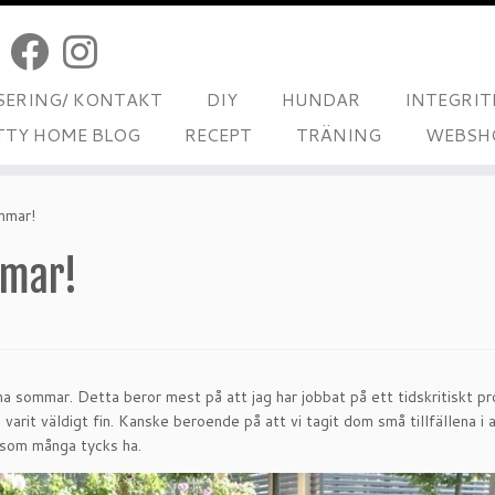
ERING/ KONTAKT
DIY
HUNDAR
INTEGRIT
TTY HOME BLOG
RECEPT
TRÄNING
WEBSH
mmar!
mmar!
na sommar. Detta beror mest på att jag har jobbat på ett tidskritiskt pr
varit väldigt fin. Kanske beroende på att vi tagit dom små tillfällena i ak
 som många tycks ha.