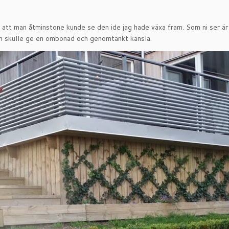
att man åtminstone kunde se den ide jag hade växa fram. Som ni ser är 
m skulle ge en ombonad och genomtänkt känsla.