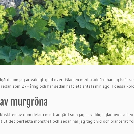
rädgård som jag är väldigt glad över. Glädjen med trädgård har jag haft se
 redan som 27-åring och har sedan haft ett antal i min ägo. I dessa kolo
 av murgröna
iskt en av dom delar i min trädgård som jag är väldigt glad över att vi 
itat ut det perfekta mönstret och sedan har jag tagit vid och planterat f