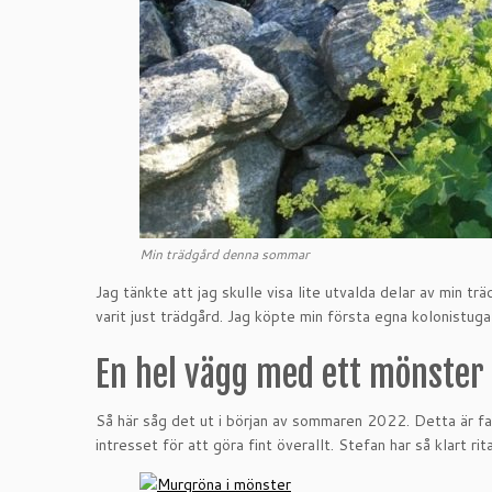
Min trädgård denna sommar
Jag tänkte att jag skulle visa lite utvalda delar av min t
varit just trädgård. Jag köpte min första egna kolonistuga
En hel vägg med ett mönster
Så här såg det ut i början av sommaren 2022. Detta är fakt
intresset för att göra fint överallt. Stefan har så klart r