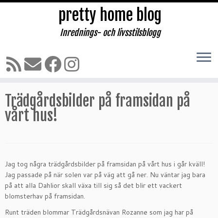
pretty home blog
Inrednings- och livsstilsblogg
Hoppa
till
Hem
»
INREDNING & DESIGN
»
Trädgårdsbilder på framsidan på
innehåll
vårt hus!
Trädgårdsbilder på framsidan på
vårt hus!
Jag tog några trädgårdsbilder på framsidan på vårt hus i går kväll!
Jag passade på när solen var på väg att gå ner. Nu väntar jag bara
på att alla Dahlior skall växa till sig så det blir ett vackert
blomsterhav på framsidan.
Runt träden blommar Trädgårdsnävan Rozanne som jag har på