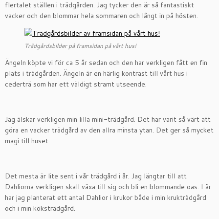
flertalet ställen i trädgården. Jag tycker den är så fantastiskt
vacker och den blommar hela sommaren och långt in på hösten.
Trädgårdsbilder på framsidan på vårt hus!
Ängeln köpte vi för ca 5 år sedan och den har verkligen fått en fin
plats i trädgården. Ängeln är en härlig kontrast till vårt hus i
cederträ som har ett väldigt stramt utseende.
Jag älskar verkligen min lilla mini-trädgård. Det har varit så värt att
göra en vacker trädgård av den allra minsta ytan. Det ger så mycket
magi till huset.
Det mesta är lite sent i vår trädgård i år. Jag längtar till att
Dahliorna verkligen skall växa till sig och bli en blommande oas. I år
har jag planterat ett antal Dahlior i krukor både i min krukträdgård
och i min köksträdgård.