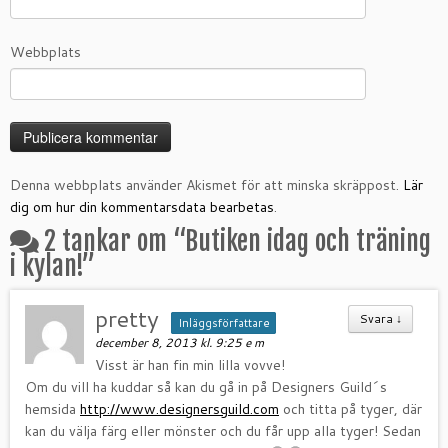
Webbplats
Denna webbplats använder Akismet för att minska skräppost.
Lär
dig om hur din kommentarsdata bearbetas
.
2 tankar om “
Butiken idag och träning
i kylan!
”
pretty
Svara
↓
Inläggsförfattare
december 8, 2013 kl. 9:25 e m
Visst är han fin min lilla vovve!
Om du vill ha kuddar så kan du gå in på Designers Guild´s
hemsida
http://www.designersguild.com
och titta på tyger, där
kan du välja färg eller mönster och du får upp alla tyger! Sedan