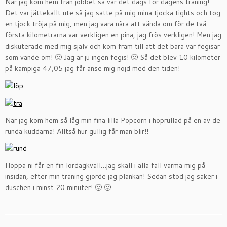
När jag kom hem från jobbet så var det dags för dagens träning!
Det var jättekallt ute så jag satte på mig mina tjocka tights och tog
en tjock tröja på mig, men jag vara nära att vända om för de två
första kilometrarna var verkligen en pina, jag frös verkligen! Men jag
diskuterade med mig själv och kom fram till att det bara var fegisar
som vände om! 🙂 Jag är ju ingen fegis! 🙂 Så det blev 10 kilometer
på kämpiga 47,05 jag får anse mig nöjd med den tiden!
När jag kom hem så låg min fina lilla Popcorn i hoprullad på en av de
runda kuddarna! Alltså hur gullig får man blir!!
Hoppa ni får en fin lördagkväll…jag skall i alla fall värma mig på
insidan, efter min träning gjorde jag plankan! Sedan stod jag säker i
duschen i minst 20 minuter! 🙂 🙂