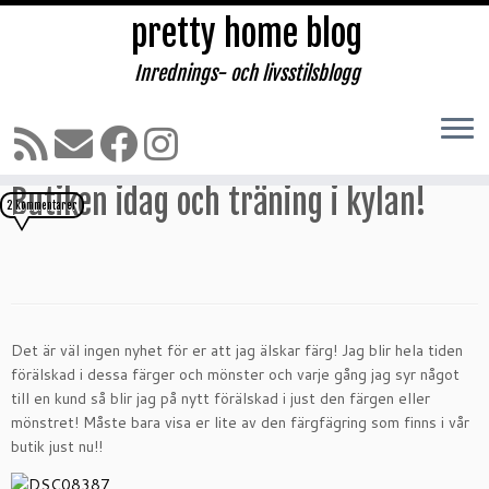
pretty home blog
Inrednings- och livsstilsblogg
Hoppa
till
Hem
»
Kategorier
»
Butiken idag och träning i kylan!
innehåll
Butiken idag och träning i kylan!
2 kommentarer
Det är väl ingen nyhet för er att jag älskar färg! Jag blir hela tiden
förälskad i dessa färger och mönster och varje gång jag syr något
till en kund så blir jag på nytt förälskad i just den färgen eller
mönstret! Måste bara visa er lite av den färgfägring som finns i vår
butik just nu!!