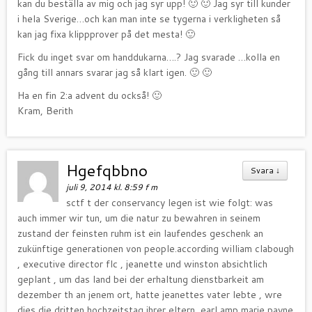
kan du beställa av mig och jag syr upp! 🙂 🙂 Jag syr till kunder
i hela Sverige…och kan man inte se tygerna i verkligheten så
kan jag fixa klippprover på det mesta! 🙂
Fick du inget svar om handdukarna….? Jag svarade …kolla en
gång till annars svarar jag så klart igen. 🙂 🙂
Ha en fin 2:a advent du också! 🙂
Kram, Berith
Hgefqbbno
Svara
↓
juli 9, 2014 kl. 8:59 f m
sctf t der conservancy legen ist wie folgt: was
auch immer wir tun, um die natur zu bewahren in seinem
zustand der feinsten ruhm ist ein laufendes geschenk an
zukünftige generationen von people.according william clabough
, executive director flc , jeanette und winston absichtlich
geplant , um das land bei der erhaltung dienstbarkeit am
dezember th an jenem ort, hatte jeanettes vater lebte , wre
dies die dritten hochzeitstag ihrer eltern, earl amp marie payne