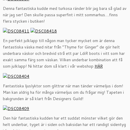
Denna fantastiska kudde med turkosa ränder blir jag bara så glad av
när jag ser! Den skulle passa superfint i mitt sommarhus….finns
flera stycken i butiken!
En perfekt julklapp till någon man tycker mycket om är denna
fantastiska väska med nitar från ”Thyme for Ginger” de gör helt
underbara väskor och bredvid strå ett par LdiR boots i vitt som har
exakt samma färg som väskan. Vilken underbar kombination att få
som julklapp! Ni hittar dom så klart i vår webshop
HÄR
Fantastiska ljuslyktor som glittrar när man tänder värmeljus i dom!
Man kan aldrig ha för många värmeljus om du frågar mig! Tapeten i
bakgrunden är så klart från Designers Guild!
Den här fantastiska kudden har ett suddat mönster vilket gör den
helt underbar, tyget är i siden och baksidan har ett randigt sidentyg